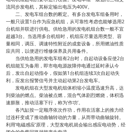
流同步发电机，其标定输出电压为400V。
二、发电车组台数的断定。有多台发电车组备用时，
一般只设置1台作为应急机组，从可靠性考虑也能够选用2
台机组并联进行供电。供给急用的发电机组台数一般不宜
超越3台。当选用多台机组时，机组应尽量选用类型、容
量相同，调压、调速特性附近的成套设备，所用燃油性质
应共同，以便进行维修保养及共用备件。
当供给急用的发电车组有2台时，自起动设备应使2台
机组能互为备用，即市电电源故障停电通过延时承认今
后，发出自起动指令，假如第1台机组连续3次自起动失
利，应发出报警信号并主动起动第2台发电车。
发电机组在大型发电机组体积缩小温度迅速升高，达
到柴油的燃点。柴油被点燃，混合气体剧烈燃烧，体积迅
速膨胀，推动活塞下行，称为‘作功’。
各汽缸按一定顺序依次作功，作用在活塞上的推力经
过连杆变成了推动曲轴转动的力量，从而带动曲轴旋转。
利用‘电磁感应’原理，大型发电机就会输出感应电动势，经